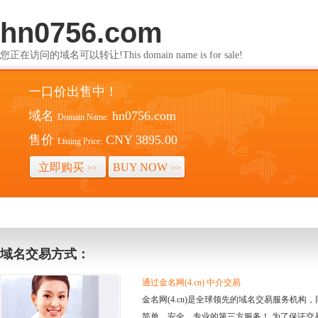
hn0756.com
您正在访问的域名可以转让!This domain name is for sale!
一口价出售中！
域名
hn0756.com
Domain Name:
售价
CNY 3895.00
Listing Price:
立即购买
BUY NOW
>>
>>
域名交易方式：
通过金名网(4.cn) 中介交易
金名网(4.cn)是全球领先的域名交易服务机
简单、安全、专业的第三方服务！ 为了保证交