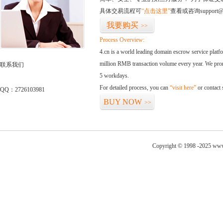
具体交易流程可
“点击这里”
查看或咨询support@
我要购买
>>
Process Overview:
4.cn is a world leading domain escrow service plat
million RMB transaction volume every year. We promi
联系我们
5 workdays.
For detailed process, you can
“visit here”
or contact
QQ：2726103981
BUY NOW
>>
Copyright © 1998 -2025 www